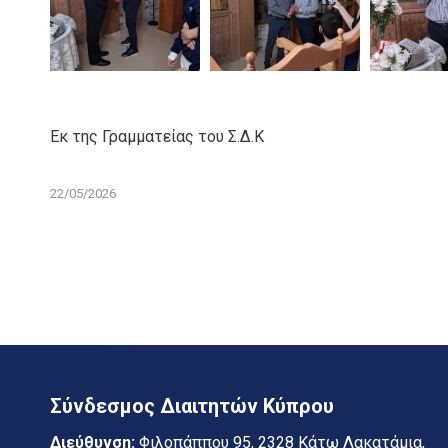
Εκ της Γραμματείας του Σ.Δ.Κ
22/05/2026
Σύνδεσμος Διαιτητών Κύπρου
Διεύθυνση:
Φιλοπάππου 95, 2328 Κάτω Λακατάμια,