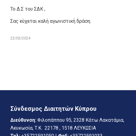
Το Δ.Σ του ΣΔΚ ,
Σας εύχεται καλή αγωνιστική δράση.
22/03/2024
Σύνδεσμος Διαιτητών Κύπρου
Διεύθυνση:
Φιλοπάππου 95, 2328 Κάτω Λακατάμια,
Λευκωσία, Τ.Κ. 22178 , 1518 ΛΕΥΚΩΣΙΑ
Τηλ:
+35722591050 |
Φαξ:
+35722591033